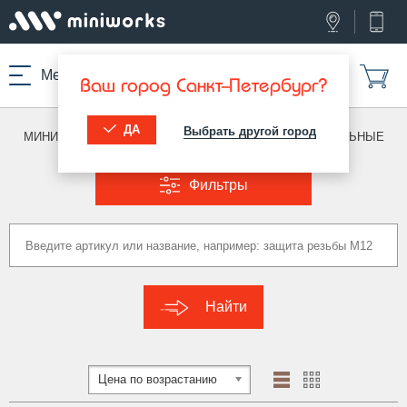
Меню
Ваш город Санкт-Петербург?
ДА
Выбрать другой город
МИНИВОРКС ПРО
/
ЗАГЛУШКИ ДЛЯ ТРУБ
/
ПРЯМОУГОЛЬНЫЕ
Фильтры
Найти
Цена по возрастанию