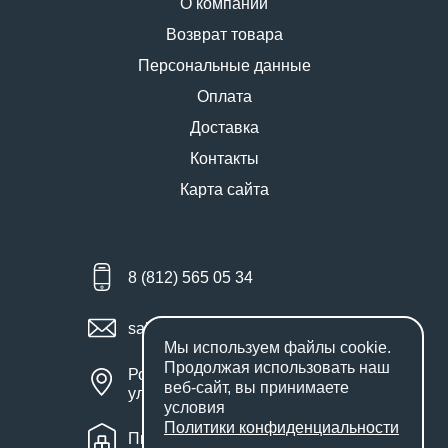
О компании
Возврат товара
Персональные данные
Оплата
Доставка
Контакты
Карта сайта
8 (812) 565 05 34
sales@miniworks.ru
Мы используем файлы
cookie
.
Продолжая использовать наш
Россия, Санкт-Петербург,
веб-сайт, вы принимаете
улица Маршала Новикова, 28Е
условия
Политики конфиденциальности
Пн – Пт: с 9:00 до 18:00