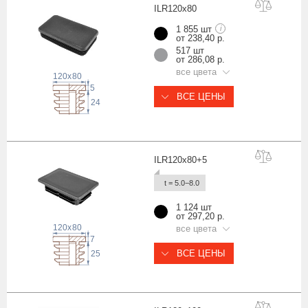
ILR120x
80
1 855 шт
i
от 238,40 р.
517 шт
от 286,08 р.
все цвета
120
x
80
5
ВСЕ ЦЕНЫ
24
ILR120x80
+5
t = 5.0−8.0
1 124 шт
от 297,20 р.
120
x
80
все цвета
7
ВСЕ ЦЕНЫ
25