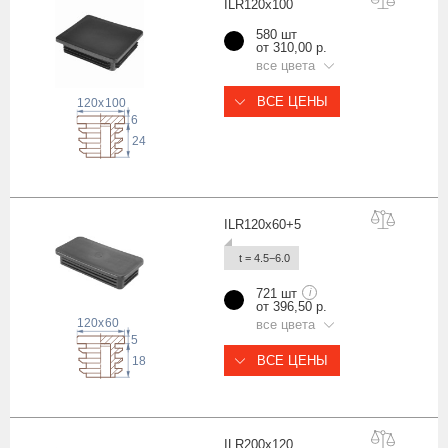
ILR120x1
00
580 шт
от 310,00 р.
все цвета
ВСЕ ЦЕНЫ
120
x
100
6
24
ILR120x60
+5
t = 4.5−6.0
721 шт
i
от 396,50 р.
120
x
60
все цвета
5
ВСЕ ЦЕНЫ
18
ILR200x1
20