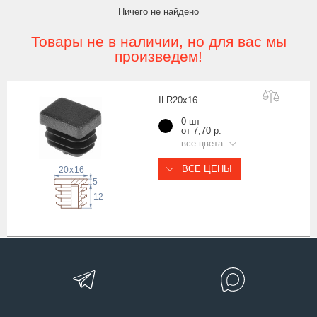
Ничего не найдено
Товары не в наличии, но для вас мы
произведем!
ILR20x
16
0 шт
от 7,70 р.
все цвета
ВСЕ ЦЕНЫ
20
x
16
5
12