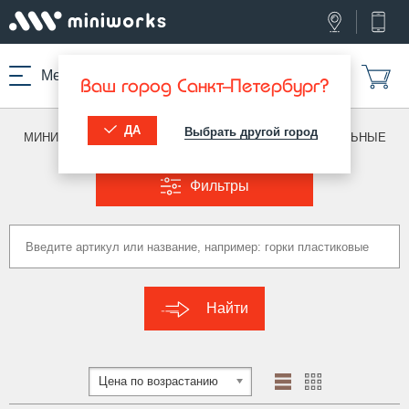
Меню
Ваш город Санкт-Петербург?
ДА
Выбрать другой город
МИНИВОРКС ПРО
/
ЗАГЛУШКИ ДЛЯ ТРУБ
/
ПРЯМОУГОЛЬНЫЕ
Фильтры
Найти
Цена по возрастанию