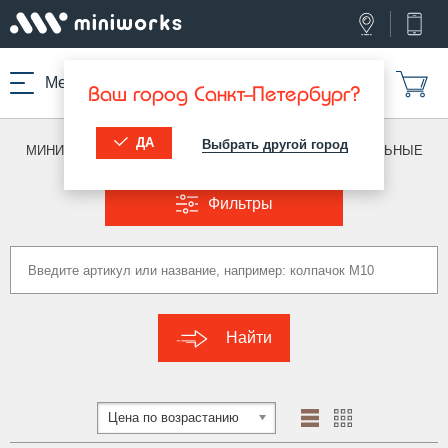
Меню
Ваш город Санкт-Петербург?
ДА
Выбрать другой город
МИНИВОРКС ПРО
/
ЗАГЛУШКИ ДЛЯ ТРУБ
/
ПРЯМОУГОЛЬНЫЕ
Фильтры
Найти
Цена по возрастанию