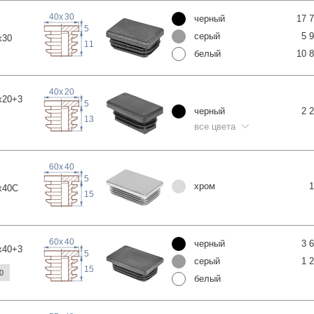
40
x
30
черный
17 
5
серый
5 
x
30
11
белый
10 
40
x
20
x20
+3
5
черный
2 
13
все цвета
60
x
40
5
хром
1
x4
0C
15
60
x
40
черный
3 
x40
+3
5
серый
1 
15
0
белый