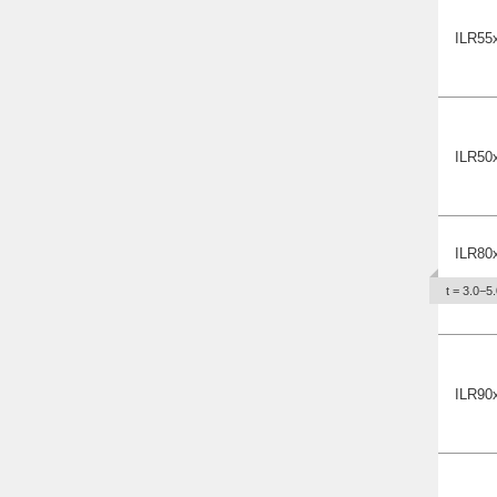
ILR55
ILR50
ILR80
t = 3.0−5.
ILR90