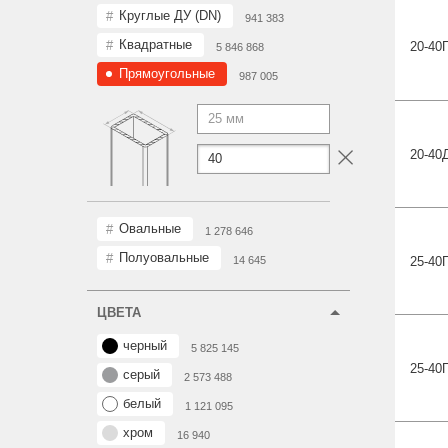
Круглые ДУ (DN)
941 383
Квадратные
20-40
5 846 868
Прямоугольные
987 005
20-40
Овальные
1 278 646
Полуовальные
25-40
14 645
ЦВЕТА
черный
5 825 145
25-40
серый
2 573 488
белый
1 121 095
хром
16 940