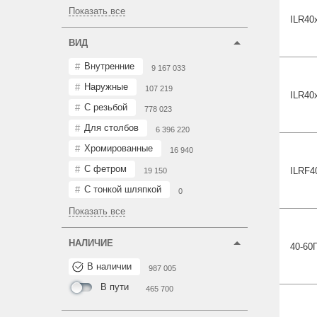
Показать все
ILR40
ВИД
Внутренние
9 167 033
Наружные
107 219
ILR40
С резьбой
778 023
Для столбов
6 396 220
Хромированные
16 940
С фетром
ILRF4
19 150
С тонкой шляпкой
0
Показать все
НАЛИЧИЕ
40-60
В наличии
987 005
В пути
465 700