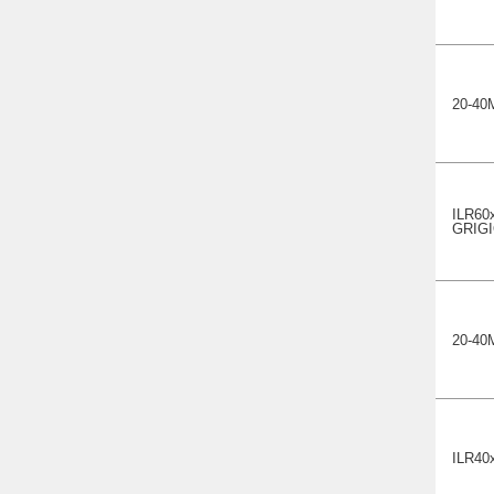
20-40
ILR60
GRIG
20-40
ILR40