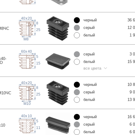
40
x
20
черный
36 
8
серый
12 
М8
ЧС
25
белый
1 
M8
60
x
40
серый
3 
5
x40-
белый
15 
IO
15
все цвета
40
x
20
черный
10 
8
серый
9 
М10
ЧС
25
белый
13 
M10
40
x
10
черный
16 
5
серый
6 
x
10
11
белый
6 