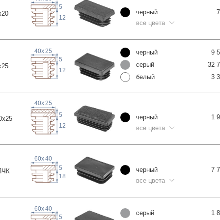
5
черный
7
x
20
12
все цвета
40
x
25
черный
9 
5
серый
32 
x
25
12
белый
3 
40
x
25
5
черный
1 
0x
25
12
все цвета
60
x
40
5
черный
7 
П
ЧК
18
все цвета
60
x
40
серый
1 
5