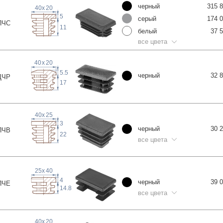
черный
315 
40
x
20
5
серый
174 
П
ЧС
11
белый
37 
все цвета
40
x
20
5.5
черный
32 
Д
ЧР
17
40
x
25
3
черный
30 
П
ЧВ
22
все цвета
25
x
40
4
черный
39 
П
ЧЕ
14.8
все цвета
40
x
20