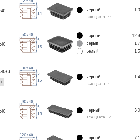
55
x
40
5
черный
1 
x
40
14
все цвета
50
x
40
черный
12 
5
серый
1 
x
40
15
белый
1 
80
x
40
x40
+3
5
черный
1 
15
0
все цвета
90
x
40
5
черный
3 
x
40
15
все цвета
120
x
40
черный
7 