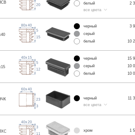
П
СВ
белый
2 
20
все цвета
80
x
40
черный
3 
5
серый
x
40
15
белый
10 
40
x
15
черный
15 
5
серый
10 
x
15
12
белый
10 
60
x
40
черный
11 
Н
ЧК
23
все цвета
3
40
x
20
3
хром
1 
П
ХС
11