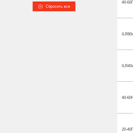
40-60
Сбросить все
ILR80
ILR40
40-60
20-40