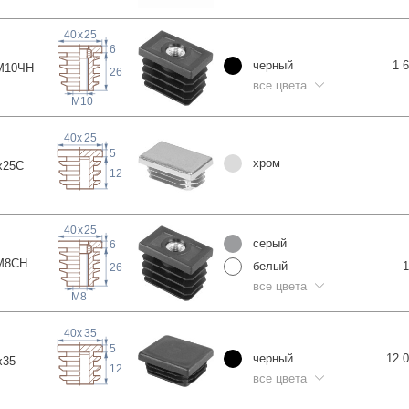
40
x
25
6
черный
1 
М10
ЧН
26
все цвета
M10
40
x
25
5
хром
x2
5C
12
40
x
25
серый
6
М8
СН
белый
1
26
все цвета
M8
40
x
35
5
черный
12 
x
35
12
все цвета