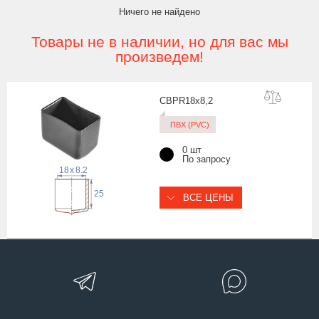
Ничего не найдено
Товары не в наличии, но для вас мы
произведем!
CBPR18x8
,2
ПВХ (PVC)
0 шт
По запросу
18
x
8.2
25
ВСЕ ЦЕНЫ