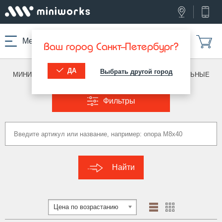
Меню
Ваш город Санкт-Петербург?
ДА
Выбрать другой город
МИНИВОРКС ПРО
/
ЗАГЛУШКИ ДЛЯ ТРУБ
/
ПРЯМОУГОЛЬНЫЕ
Фильтры
Найти
Цена по возрастанию