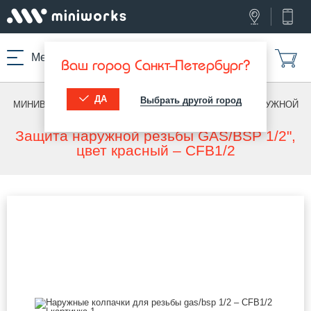
Меню
Ваш город Санкт-Петербург?
ДА
Выбрать другой город
МИНИВОРКС ПРО
/
ДЛЯ НАРУЖНОЙ РЕЗЬБЫ
/
ДЛЯ НАРУЖНОЙ
РЕЗЬБЫ
Защита наружной резьбы GAS/BSP 1/2",
цвет красный – CFB1/2