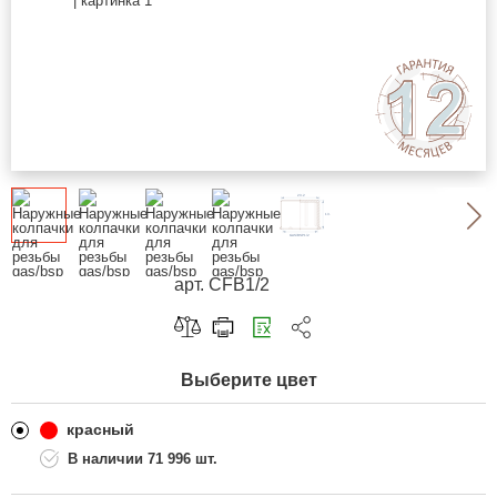
арт. CFB1/2
Скопировать ссылку
Выберите цвет
Telegram
ВКонтакте
красный
71 996 шт.
Одноклассники