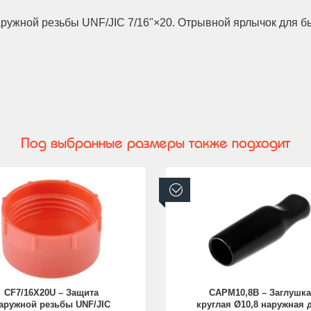
ружной резьбы UNF/JIC 7/16"×20. Отрывной ярлычок для б
Под выбранные размеры также подходит
аличии
В наличии
CF7/16X20U – Защита
CAPM10,8B – Заглушка
аружной резьбы UNF/JIC
круглая Ø10,8 наружная 