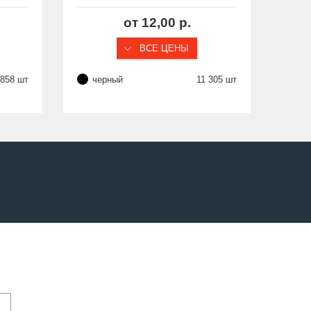
ия
резьбы 7/16" (UNF), серия
CAPM
от 12,00 р.
ВСЕ ЦЕНЫ
 858 шт
черный
11 305 шт
ж