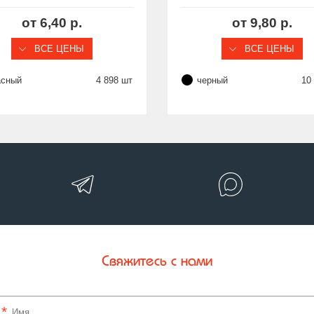
7/16"×20
резьбы 7/16" (UNF), сер
CAPM
от 6,40 р.
от 9,80 р.
ВСЕ ЦЕНЫ
ВСЕ ЦЕНЫ
асный
4 898 шт
черный
10
Свяжитесь с нами