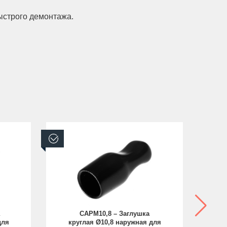
ыстрого демонтажа.
В наличии
В н
CAPM10,8 – Заглушка
C
для
круглая Ø10,8 наружная для
ше