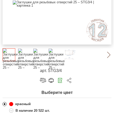
арт. STG3/4
Скопировать ссылку
Выберите цвет
Telegram
ВКонтакте
красный
20 522 шт.
Одноклассники