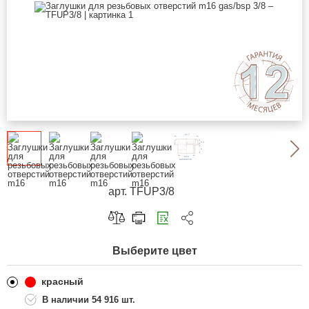
арт. TFUP3/8
Скопировать ссылку
Выберите цвет
Telegram
ВКонтакте
красный
54 916 шт.
Одноклассники