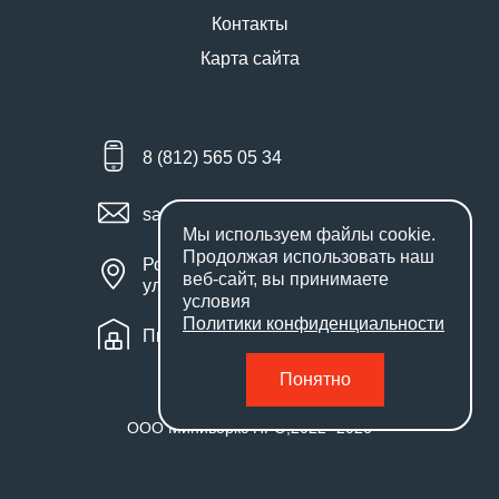
Контакты
Карта сайта
8 (812) 565 05 34
sales@miniworks.ru
Мы используем файлы
cookie
.
Продолжая использовать наш
Россия, Санкт-Петербург,
веб-сайт, вы принимаете
улица Маршала Новикова, 28Е
условия
Политики конфиденциальности
Пн – Пт: с 9:00 до 18:00
Понятно
ООО Миниворкс ПРО
,
2022
- 2026