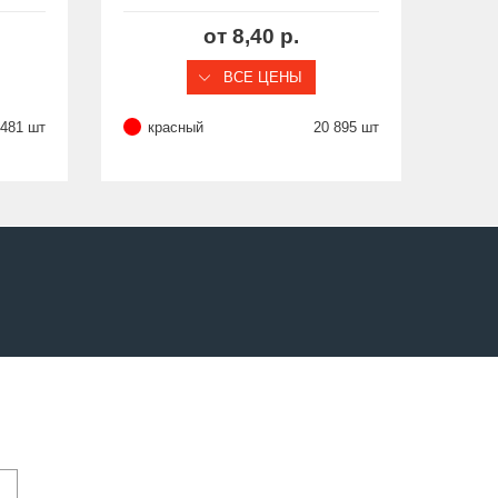
 ST
серия STC
от 8,40 р.
ВСЕ ЦЕНЫ
 481 шт
красный
20 895 шт
кр