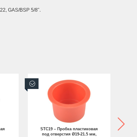
22, GAS/BSP 5/8".
В наличии
В н
вая
STC19 – Пробка пластиковая
под отверстия Ø19-21.5 мм,
п