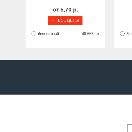
отверстие Ø21,5 мм, серия
от
ST
от 5,70 р.
ВСЕ ЦЕНЫ
бесцветный
48 663 шт
бе