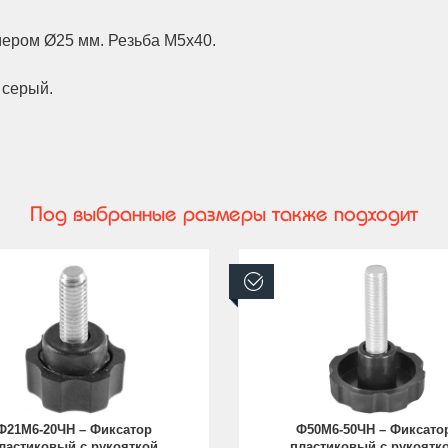
мером Ø25 мм. Резьба M5x40.
 серый.
Под выбранные размеры также подходит
аличии
В наличии
Ф21М6-20ЧН – Фиксатор
Ф50М6-50ЧН – Фиксато
ластиковый с рукояткой
пластиковый с рукоятк