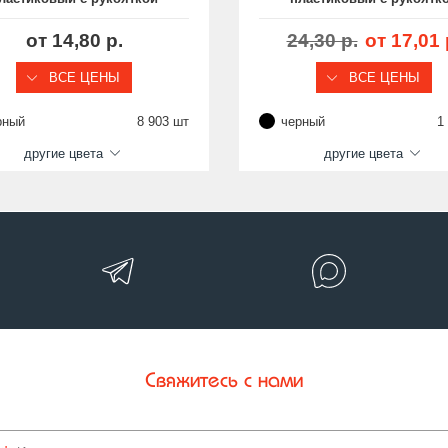
Ø21 и резьбой М6х20,
Ø50 и резьбой М6х50
зборный (собран с болтом
от 14,80 р.
24,30 р.
от 17,01 
М6х20)
ВСЕ ЦЕНЫ
ВСЕ ЦЕНЫ
рный
8 903 шт
черный
1
другие цвета
другие цвета
Свяжитесь с нами