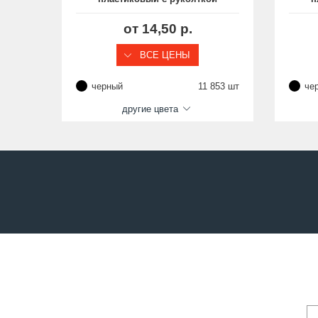
Ø21 и резьбой М6х15,
разборный (собран с болтом
ра
от 14,50 р.
М6х15)
ВСЕ ЦЕНЫ
черный
11 853 шт
че
другие цвета