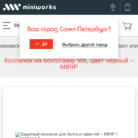
Меню
Ваш город Санкт-Петербург?
ДА
Выбрать другой город
МИНИВОРКС ПРО
/
КОЛПАЧКИ НА БОЛТ/ГАЙКУ
/
НА БОЛТ, ВИНТ ИЛИ
ГАЙКУ
Колпачок на болт/гайку М8, цвет черный –
М8ЧР