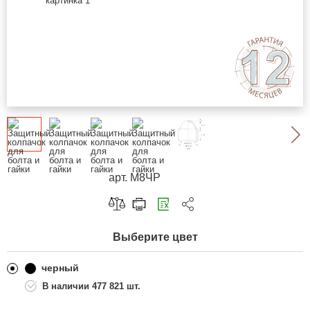
арт. М8ЧР
Скопировать ссылку
Выберите цвет
Telegram
ВКонтакте
черный
477 821 шт.
Одноклассники