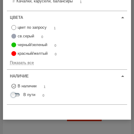
Качалки, карусели, балансиры
Цена по возрастанию
1
ЦВЕТА
WO-0027.
00
цвет по запросу
1
0 шт
По запросу
св.серый
0
черный/зеленый
0
ВСЕ ЦЕНЫ
красный/желтый
0
Показать все
НАЛИЧИЕ
В наличии
1
WO-0028.
00
В пути
0
0 шт
По запросу
ВСЕ ЦЕНЫ