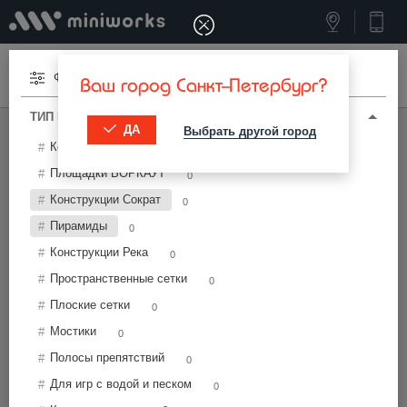
Меню
Фильтры
Ваш город Санкт-Петербург?
ТИП И ПАРАМЕТРЫ
ДА
Выбрать другой город
МИНИВОРКС ПРО
/
КОНСТРУКЦИИ МАФ
Конструкции Модуль
0
Канатные конструкции МАФ
Площадки ВОРКАУТ
0
Конструкции Сократ
0
Фильтры
Пирамиды
0
Конструкции Река
0
Пространственные сетки
0
Плоские сетки
0
Мостики
0
Найти
Полосы препятствий
0
Для игр с водой и песком
0