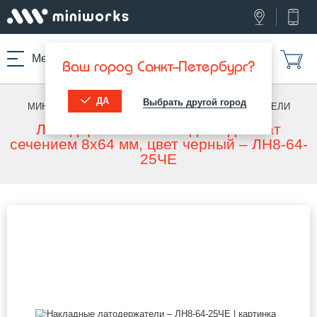
Меню
Ваш город Санкт-Петербург?
ДА
Выбрать другой город
МИНИВОРКС ПРО
/
ЛАТОДЕРЖАТЕЛИ
/
ЛАТОДЕРЖАТЕЛИ
Латодержатель накладной для лат
сечением 8х64 мм, цвет черный – ЛН8-64-
25ЧЕ