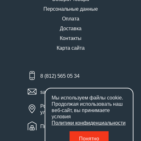
Персональные данные
Оплата
Доставка
Контакты
Карта сайта
8 (812) 565 05 34
sales@miniworks.ru
Мы используем файлы
cookie
.
Продолжая использовать наш
Россия, Санкт-Петербург,
веб-сайт, вы принимаете
улица Маршала Новикова, 28Е
условия
Политики конфиденциальности
Пн – Пт: с 9:00 до 18:00
Понятно