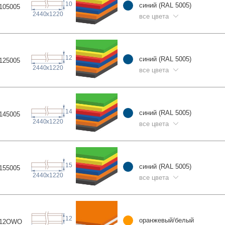
10
синий (RAL 5005)
1050
05
2440
x
1220
все цвета
12
синий (RAL 5005)
1250
05
2440
x
1220
все цвета
14
синий (RAL 5005)
1450
05
2440
x
1220
все цвета
15
синий (RAL 5005)
1550
05
2440
x
1220
все цвета
12
оранжевый/белый
12O
WO