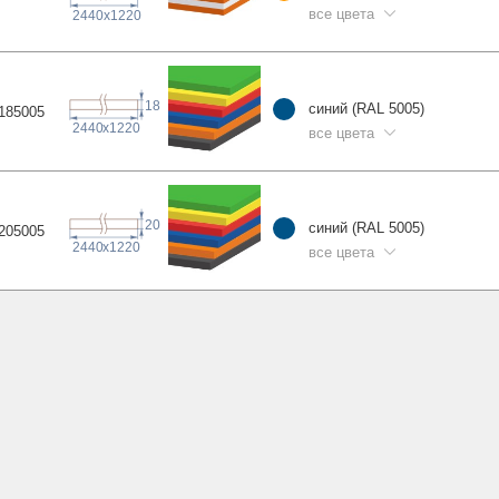
все цвета
2440
x
1220
18
синий (RAL 5005)
1850
05
2440
x
1220
все цвета
20
синий (RAL 5005)
2050
05
2440
x
1220
все цвета