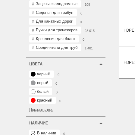
Зацепы скалодромные
109
Сиденья для трибун
0
Для канатных дорог
0
Ручки для тренажеров
HDPE
23 015
Крепления для балок
0
Соединители для труб
1 481
HDPE
ЦВЕТА
черный
0
серый
0
белый
0
красный
0
Показать все
НАЛИЧИЕ
В наличии
0