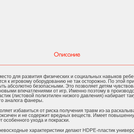
Описание
есто для развития физических и социальных навыков ребен
тся к игровому оборудованию не так осторожно. По этой п
ть абсолютно безопасными. Это позволяет детям чувствов
новыми впечатлениями от игр. Именно поэтому в производс
тик (листовой полиэтилен низкого давления) набирает так
ого аналога фанеры.
ляет избавиться от риска получения травм из-за раскалы
оксичен и не содержит вредных веществ. Имеет повышенну
т особенного ухода и покраски.
превосходные характеристики делают HDPE-пластик униве