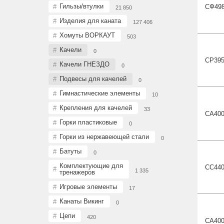
Гильзы/втулки
СФ49
21 850
Изделия для каната
127 406
Хомуты ВОРКАУТ
503
Качели
0
СР39
Качели ГНЕЗДО
0
Подвесы для качелей
0
Гимнастические элементы
10
Крепления для качелей
33
СА40
Горки пластиковые
0
Горки из нержавеющей стали
0
Батуты
0
Комплектующие для
СС44
1 335
тренажеров
Игровые элементы
17
Канаты Викинг
0
Цепи
420
СА40