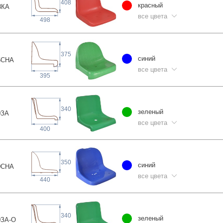
408
красный
8
КА
все цвета
498
375
синий
5С
НА
все цвета
395
340
зеленый
0
ЗА
все цвета
400
350
синий
0С
НА
все цвета
440
340
зеленый
0ЗА
-О