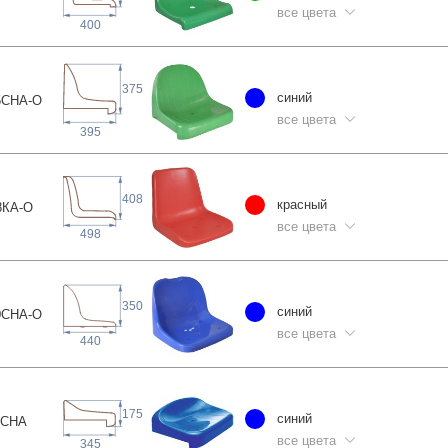
все цвета
400
375
синий
5СНА
-О
все цвета
395
408
красный
8КА
-О
все цвета
498
350
синий
0СНА
-О
все цвета
440
175
синий
5С
НА
все цвета
345