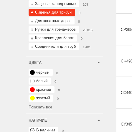
Зацепы скалодромные
109
Сиденья для трибун
0
Для канатных дорог
0
Ручки для тренажеров
СР39
23 015
Крепления для балок
0
Соединители для труб
1 481
СФ49
ЦВЕТА
черный
0
белый
0
красный
0
СС44
желтый
0
Показать все
НАЛИЧИЕ
СУ34
В наличии
0