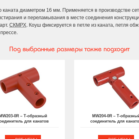
 каната диаметром 16 мм. Применяется в производстве сет
истирания и переламывания в месте соединения конструкц
арт.
СКМРХ
. Коуш фиксируется в петле из каната, петля о
 прессе.
Под выбранные размеры также подходит
MW203-0R – Т-образный
MW204-0R – Т-образны
оединитель для канатов
соединитель для канат
Ø16 мм
Ø16 мм