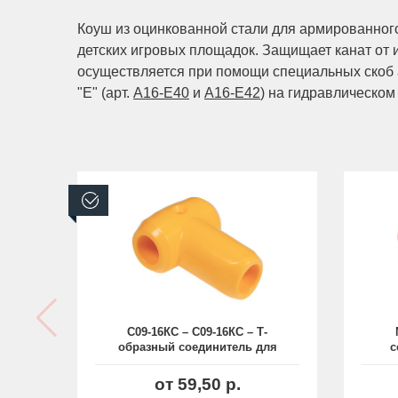
Коуш из оцинкованной стали для армированного
детских игровых площадок. Защищает канат от 
осуществляется при помощи специальных скоб 
"Е" (арт.
A16-E40
и
A16-E42
) на гидравлическом
В наличии
С09-16КС – С09-16КС – Т-
образный соединитель для
с
канатов Ø16 мм
от 59,50 р.