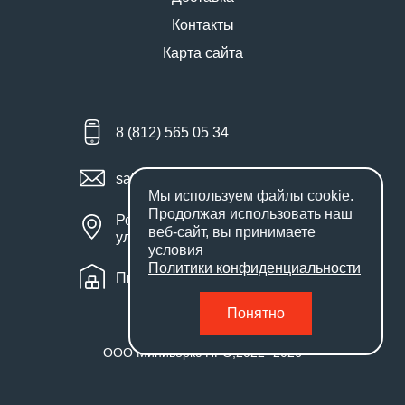
Контакты
Карта сайта
8 (812) 565 05 34
sales@miniworks.ru
Мы используем файлы
cookie
.
Продолжая использовать наш
Россия, Санкт-Петербург,
веб-сайт, вы принимаете
улица Маршала Новикова, 28Е
условия
Политики конфиденциальности
Пн – Пт: с 9:00 до 18:00
Понятно
ООО Миниворкс ПРО
,
2022
- 2026