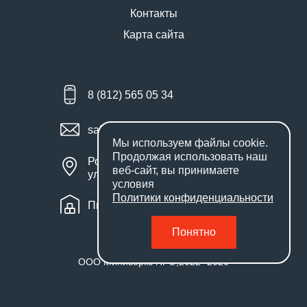
Контакты
Карта сайта
8 (812) 565 05 34
sales@miniworks.ru
Мы используем файлы
cookie
.
Продолжая использовать наш
Россия, Санкт-Петербург,
веб-сайт, вы принимаете
улица Маршала Новикова, 28Е
условия
Политики конфиденциальности
Пн – Пт: с 9:00 до 18:00
Понятно
ООО Миниворкс ПРО
,
2022
- 2026