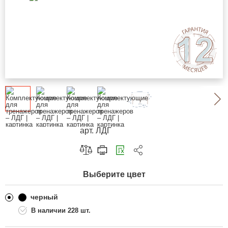
арт. ЛДГ
Скопировать ссылку
Выберите цвет
Telegram
ВКонтакте
черный
228 шт.
Одноклассники