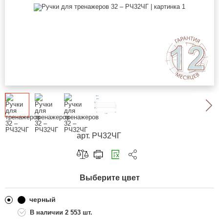
арт. РЧ32ЧГ
Скопировать ссылку
Выберите цвет
Telegram
ВКонтакте
черный
2 553 шт.
Одноклассники