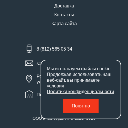
Доставка
Контакты
Карта сайта
8 (812) 565 05 34
sales@miniworks.ru
Мы используем файлы
cookie
.
Продолжая использовать наш
Россия, Санкт-Петербург,
веб-сайт, вы принимаете
улица Маршала Новикова, 28Е
условия
Политики конфиденциальности
Пн – Пт: с 9:00 до 18:00
Понятно
ООО Миниворкс ПРО
,
2022
- 2026