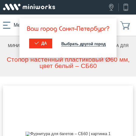
Меню
Ваш город Санкт-Петербург?
ДА
Выбрать другой город
МИНИВОРКС ПРО
/
МЕБЕЛЬ И ФУРНИТУРА
/
ФУРНИТУРА ДЛЯ
БАГЕТОВ
Стопор настенный пластиковый Ø60 мм,
цвет белый – СБ60