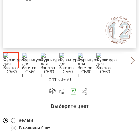
арт. СБ60
Скопировать ссылку
Выберите цвет
Telegram
ВКонтакте
белый
0 шт
Одноклассники