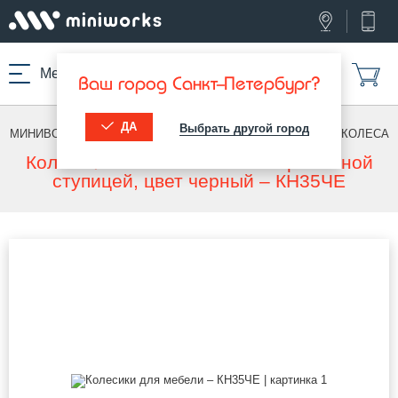
Меню
Ваш город Санкт-Петербург?
ДА
Выбрать другой город
МИНИВОРКС ПРО
/
МЕБЕЛЬНЫЕ КОЛЕСА
/
МЕБЕЛЬНЫЕ КОЛЕСА
Колесо Ø35 пластиковое с нормальной
ступицей, цвет черный – КН35ЧЕ