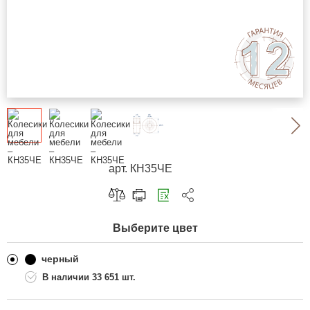
арт. КН35ЧЕ
Скопировать ссылку
Выберите цвет
Telegram
ВКонтакте
черный
33 651 шт.
Одноклассники