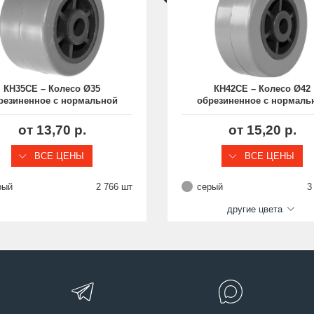
КН35СЕ – Колесо Ø35
КН42СЕ – Колесо Ø42
резиненное с нормальной
обрезиненное с нормаль
ступицей
ступицей, отверстие 6 
от 13,70 р.
от 15,20 р.
ВСЕ ЦЕНЫ
ВСЕ ЦЕНЫ
рый
2 766 шт
серый
3
другие цвета