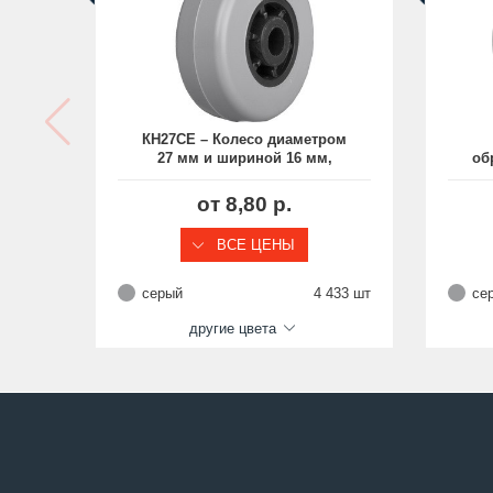
КН27СЕ – Колесо диаметром
27 мм и шириной 16 мм,
об
обрезиненное, с
нормальной ступицей
от 8,80 р.
ВСЕ ЦЕНЫ
серый
4 433 шт
се
другие цвета