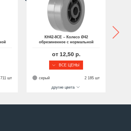
КН42-8СЕ – Колесо Ø42
ной
обрезиненное с нормальной
об
мм
ступицей, отверстие 8 мм
от 12,50 р.
ВСЕ ЦЕНЫ
 711 шт
серый
2 185 шт
се
другие цвета