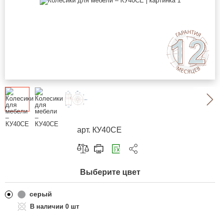
арт. КУ40СЕ
Скопировать ссылку
Выберите цвет
Telegram
ВКонтакте
серый
0 шт
Одноклассники