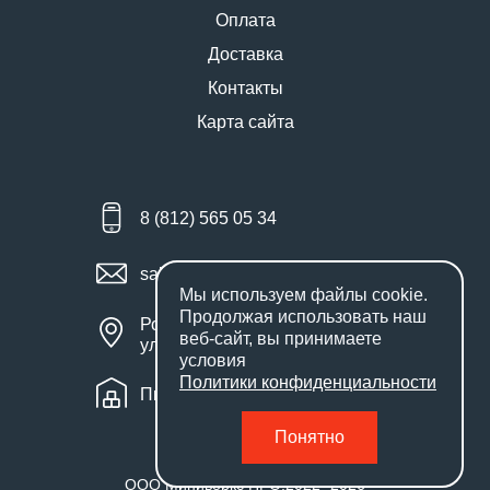
Оплата
Доставка
Контакты
Карта сайта
8 (812) 565 05 34
sales@miniworks.ru
Мы используем файлы
cookie
.
Продолжая использовать наш
Россия, Санкт-Петербург,
веб-сайт, вы принимаете
улица Маршала Новикова, 28Е
условия
Политики конфиденциальности
Пн – Пт: с 9:00 до 18:00
Понятно
ООО Миниворкс ПРО
,
2022
- 2026