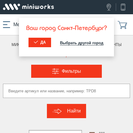
Меню
Ваш город Санкт-Петербург?
ДА
Выбрать другой город
МИНИВОРКС ПРО
/
МЕТИЗЫ, ТАКЕЛАЖ
/
БОЛТЫ, ВИНТЫ
Болты, винты
Фильтры
Найти