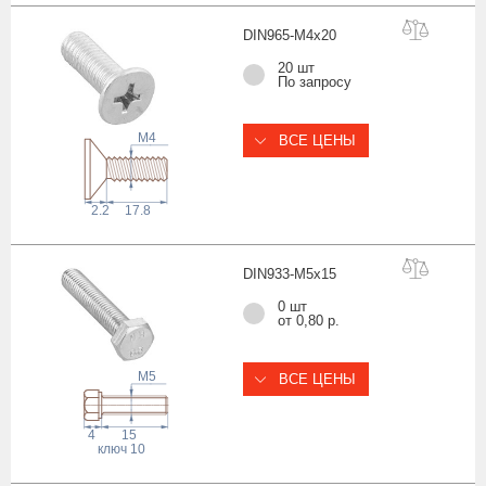
DIN965-M4x
20
20 шт
По запросу
M4
ВСЕ ЦЕНЫ
2.2
17.8
DIN933-M5x
15
0 шт
от 0,80 р.
M5
ВСЕ ЦЕНЫ
4
15
ключ
10