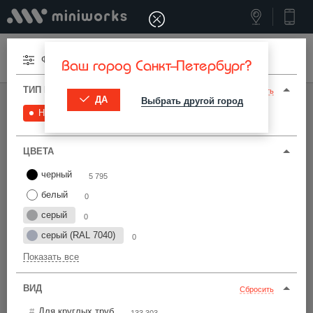
Меню
Фильтры
Ваш город Санкт-Петербург?
ТИП И ПАРАМЕТРЫ
Сбросить
ДА
Выбрать другой город
МИНИВОРКС ПРО
/
НАКОНЕЧНИКИ
/
НАКОНЕЧНИКИ
Наконечники
5 795
Наконечники для труб
ЦВЕТА
Фильтры
черный
5 795
белый
0
серый
0
серый (RAL 7040)
0
Показать все
Найти
ВИД
Сбросить
Для круглых труб