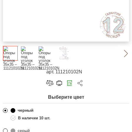
арт. 111210102N
Скопировать ссылку
Выберите цвет
Telegram
ВКонтакте
черный
10 шт.
Одноклассники
серый