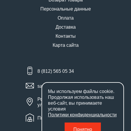
Персональные данные
Оплата
Доставка
Контакты
Карта сайта
8 (812) 565 05 34
sales@miniworks.ru
Мы используем файлы
cookie
.
Продолжая использовать наш
Россия, Санкт-Петербург,
веб-сайт, вы принимаете
улица Маршала Новикова, 28Е
условия
Политики конфиденциальности
Пн – Пт: с 9:00 до 18:00
Понятно