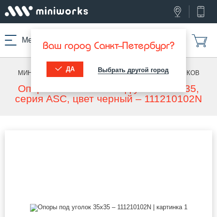
Меню
Ваш город Санкт-Петербург?
ДА
Выбрать другой город
МИНИВОРКС ПРО
/
ОПОРЫ ДЛЯ УГОЛКОВ
/
ДЛЯ УГОЛКОВ
Опора пластиковая под уголок 35х35,
серия ASC, цвет черный – 111210102N