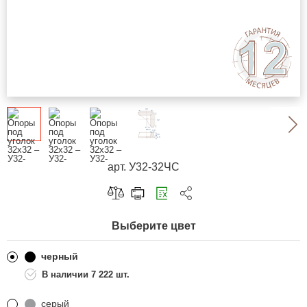
арт. У32-32ЧС
Скопировать ссылку
Выберите цвет
Telegram
ВКонтакте
черный
7 222 шт.
Одноклассники
серый