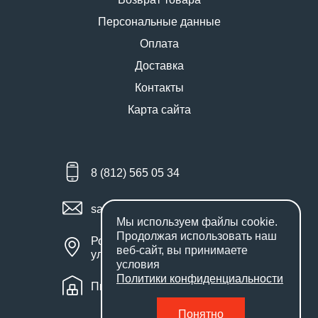
Персональные данные
Оплата
Доставка
Контакты
Карта сайта
8 (812) 565 05 34
sales@miniworks.ru
Мы используем файлы
cookie
.
Продолжая использовать наш
Россия, Санкт-Петербург,
веб-сайт, вы принимаете
улица Маршала Новикова, 28Е
условия
Политики конфиденциальности
Пн – Пт: с 9:00 до 18:00
Понятно