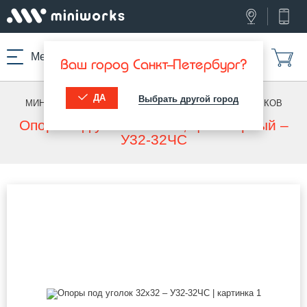
Меню
Ваш город Санкт-Петербург?
ДА
Выбрать другой город
МИНИВОРКС ПРО
/
ОПОРЫ ДЛЯ УГОЛКОВ
/
ДЛЯ УГОЛКОВ
Опора под уголок 32х32, цвет черный –
У32-32ЧС