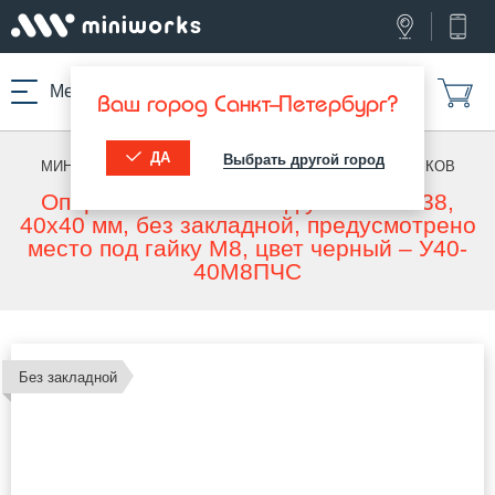
Меню
Ваш город Санкт-Петербург?
ДА
Выбрать другой город
МИНИВОРКС ПРО
/
ОПОРЫ ДЛЯ УГОЛКОВ
/
ДЛЯ УГОЛКОВ
Опора пластиковая под уголок 38х38,
40х40 мм, без закладной, предусмотрено
место под гайку М8, цвет черный – У40-
40М8ПЧС
Без закладной