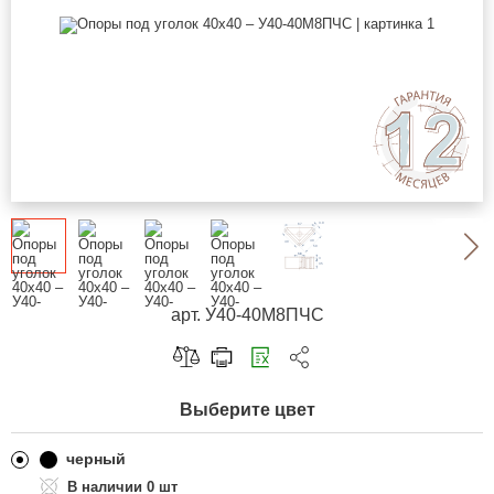
арт. У40-40М8ПЧС
Скопировать ссылку
Выберите цвет
Telegram
ВКонтакте
черный
0 шт
Одноклассники