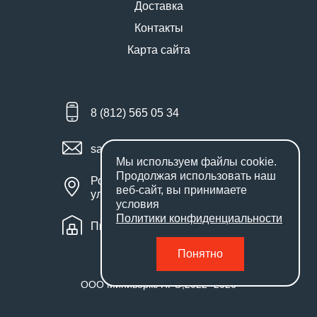
Доставка
Контакты
Карта сайта
8 (812) 565 05 34
sales@miniworks.ru
Мы используем файлы
cookie
.
Продолжая использовать наш
Россия, Санкт-Петербург,
веб-сайт, вы принимаете
улица Маршала Новикова, 28Е
условия
Политики конфиденциальности
Пн – Пт: с 9:00 до 18:00
Понятно
ООО Миниворкс ПРО
,
2022
- 2026