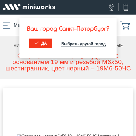
Меню
Ваш город Санкт-Петербург?
ДА
Выбрать другой город
МИНИВОРКС ПРО
/
ОПОРЫ РЕЗЬБОВЫЕ
/
РЕЗЬБОВЫЕ
Опора резьбовая регулируемая с
основанием 19 мм и резьбой M6x50,
шестигранник, цвет черный – 19М6-50ЧС