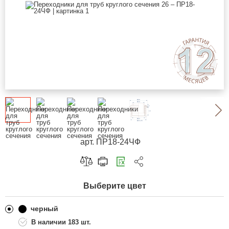
арт. ПР18-24ЧФ
Скопировать ссылку
Выберите цвет
Telegram
ВКонтакте
черный
183 шт.
Одноклассники