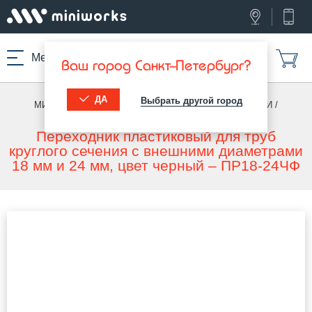
Меню
Ваш город Санкт-Петербург?
ДА
Выбрать другой город
МИНИВОРКС ПРО
/
ПЕРЕХОДНИКИ И СОЕДИНИТЕЛИ
/
ПЕРЕХОДНИКИ (КРУГ)
Переходник пластиковый для труб
круглого сечения с внешними диаметрами
18 мм и 24 мм, цвет черный – ПР18-24ЧФ