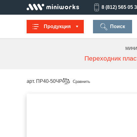
8 (812) 565 05 
Продукция
Поиск
МИНИ
Переходник плас
Заглушки для
Ультратонкие
Заглушки для
Опоры
труб
для отверстий
отверстий
резьбов
арт. ПР40-50ЧР
Сравнить
Техническая
Универсальные
Регулируемые
Заглушки
фурнитура
опоры
опоры
опоро
Колпачки на
Переходники и
Латодержатели
Мебельн
болт/гайку
соединители
опоры