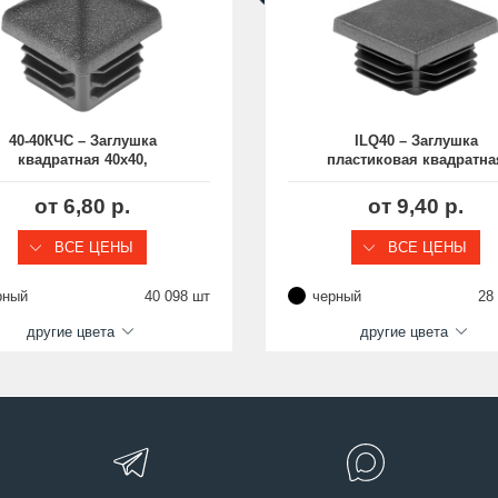
40-40КЧС – Заглушка
ILQ40 – Заглушка
квадратная 40х40,
пластиковая квадратна
екоративная, с высокой
40х40, практичная, Моде
япкой в форме «домика»
ILQ, стенка 1.0-3.0 мм
от 6,80 р.
от 9,40 р.
ВСЕ ЦЕНЫ
ВСЕ ЦЕНЫ
рный
40 098 шт
черный
28
другие цвета
другие цвета