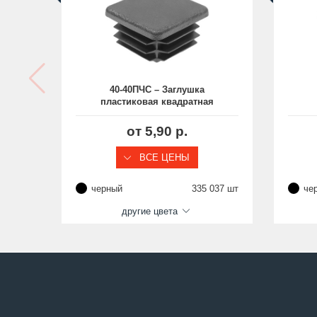
40-40ПЧС – Заглушка
пластиковая квадратная
40х40, практичная, стенка
д
1.0-4.0 мм
шл
от 5,90 р.
ВСЕ ЦЕНЫ
черный
335 037 шт
че
другие цвета