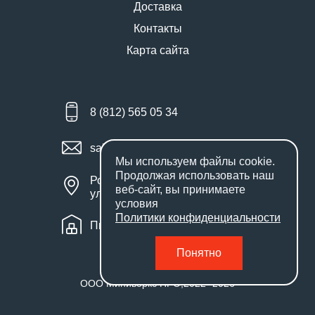
Доставка
Контакты
Карта сайта
8 (812) 565 05 34
sales@miniworks.ru
Мы используем файлы
cookie
.
Продолжая использовать наш
Россия, Санкт-Петербург,
веб-сайт, вы принимаете
улица Маршала Новикова, 28Е
условия
Политики конфиденциальности
Пн – Пт: с 9:00 до 18:00
Понятно
ООО Миниворкс ПРО
,
2022
- 2026