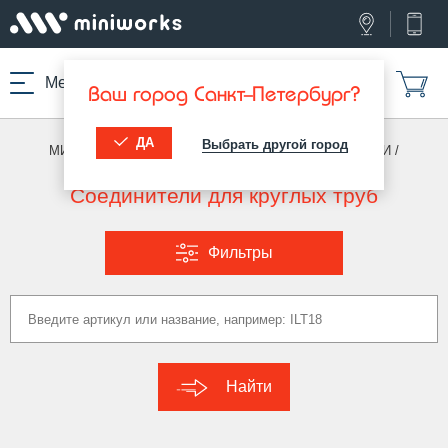
Меню
Ваш город Санкт-Петербург?
ДА
Выбрать другой город
МИНИВОРКС ПРО
/
ПЕРЕХОДНИКИ И СОЕДИНИТЕЛИ
/
СОЕДИНИТЕЛИ (КРУГ)
Соединители для круглых труб
Фильтры
Найти