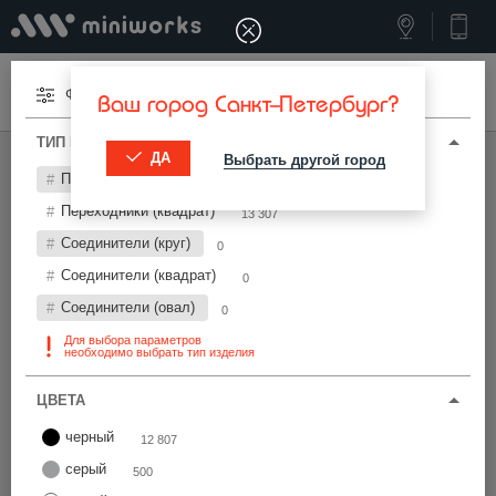
Меню
Фильтры
Ваш город Санкт-Петербург?
ТИП И ПАРАМЕТРЫ
ДА
Выбрать другой город
МИНИВОРКС ПРО
/
ПЕРЕХОДНИКИ И СОЕДИНИТЕЛИ
Переходники (круг)
0
Переходники и соединители 30х30 мм
Переходники (квадрат)
13 307
Соединители (круг)
0
Фильтры
Соединители (квадрат)
0
Соединители (овал)
0
Для выбора параметров
необходимо выбрать тип изделия
ЦВЕТА
Найти
черный
12 807
серый
500