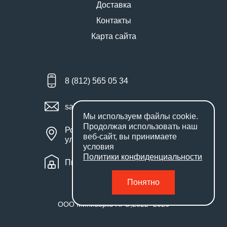
Доставка
Контакты
Карта сайта
8 (812) 565 05 34
sales@miniworks.ru
Мы используем файлы
cookie
.
Продолжая использовать наш
Россия, Санкт-Петербург,
веб-сайт, вы принимаете
улица Маршала Новикова, 28Е
условия
Политики конфиденциальности
Пн – Пт: с 9:00 до 18:00
Понятно
ООО Миниворкс ПРО
,
2022
- 2026