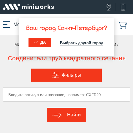
Меню
Ваш город Санкт-Петербург?
ДА
Выбрать другой город
МИНИВОРКС ПРО
/
ПЕРЕХОДНИКИ И СОЕДИНИТЕЛИ
/
СОЕДИНИТЕЛИ (КВАДРАТ)
Соединители труб квадратного сечения
Фильтры
Найти