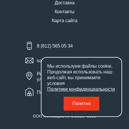
Доставка
Контакты
Карта сайта
8 (812) 565 05 34
sales@miniworks.ru
Мы используем файлы
cookie
.
Продолжая использовать наш
Россия, Санкт-Петербург,
веб-сайт, вы принимаете
улица Маршала Новикова, 28Е
условия
Политики конфиденциальности
Пн – Пт: с 9:00 до 18:00
Понятно
ООО Миниворкс ПРО
,
2022
- 2026