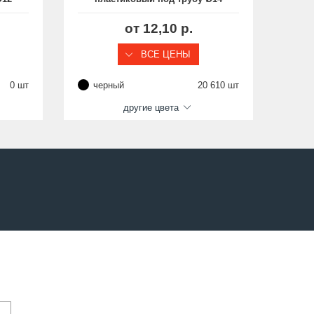
мм с прямоугольным
P
основанием, серия BPP
от 12,10 р.
ВСЕ ЦЕНЫ
0 шт
черный
20 610 шт
че
другие цвета