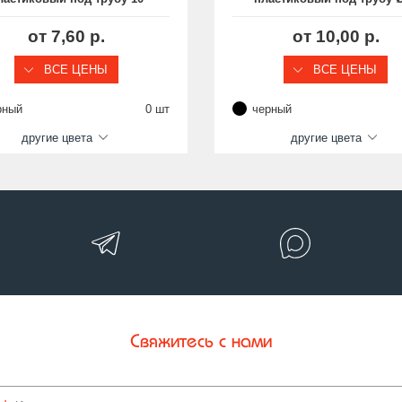
мм с прямоугольным
мм с прямоугольным
основанием, серия BPP
основанием, серия BP
от 7,60 р.
от 10,00 р.
ВСЕ ЦЕНЫ
ВСЕ ЦЕНЫ
рный
0 шт
черный
другие цвета
другие цвета
Свяжитесь с нами