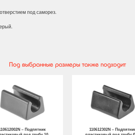
отверстием под саморез.
ерый.
Под выбранные размеры также подходит
110612002N – Подпятник
110612302N – Подпятни
ластиковый под трубу 10
пластиковый под трубу 