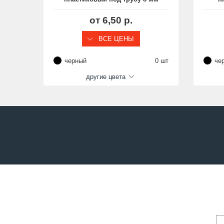
с прямоугольным
основанием, серия BPP
от 6,50 р.
ВСЕ ЦЕНЫ
черный
0 шт
че
другие цвета