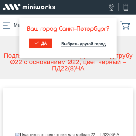
Меню
Ваш город Санкт-Петербург?
ДА
Выбрать другой город
МИНИВОРКС ПРО
/
ПОДПЯТНИКИ
/
ПОДПЯТНИКИ
Подпятник пластиковый круглый под трубу
Ø22 с основанием Ø22, цвет черный –
ПД22(8)ЧА