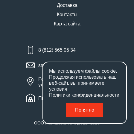
Доставка
Контакты
Карта сайта
8 (812) 565 05 34
sales@miniworks.ru
Мы используем файлы
cookie
.
Продолжая использовать наш
Россия, Санкт-Петербург,
веб-сайт, вы принимаете
улица Маршала Новикова, 28Е
условия
Политики конфиденциальности
Пн – Пт: с 9:00 до 18:00
Понятно
ООО Миниворкс ПРО
,
2022
- 2026