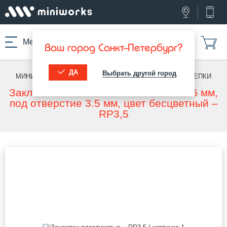
Меню
Ваш город Санкт-Петербург?
ДА
Выбрать другой город
МИНИВОРКС ПРО
/
ТЕХНИЧЕСКАЯ ФУРНИТУРА
/
ЗАКЛЕПКИ
Заклепка пластиковая со шляпкой Ø6 мм,
под отверстие 3.5 мм, цвет бесцветный –
RP3,5