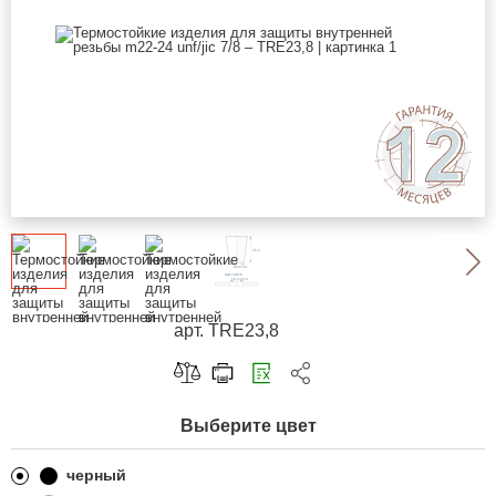
арт. TRE23,8
Скопировать ссылку
Выберите цвет
Telegram
ВКонтакте
черный