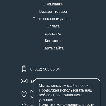
О компании
Возврат товара
Персональные данные
Оплата
Доставка
Контакты
Карта сайта
8 (812) 565 05 34
sales@miniworks.ru
Мы используем файлы
cookie
.
Продолжая использовать наш
Россия, Санкт-Петербург,
веб-сайт, вы принимаете
улица Маршала Новикова, 28Е
условия
Политики конфиденциальности