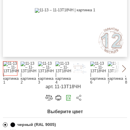
арт. 11-13Т18ЧН
Скопировать ссылку
Выберите цвет
Telegram
ВКонтакте
черный (RAL 9005)