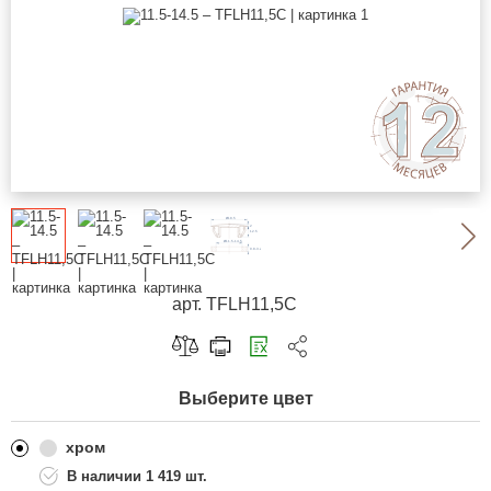
арт. TFLH11,5C
Скопировать ссылку
Выберите цвет
Telegram
ВКонтакте
хром
1 419 шт.
Одноклассники