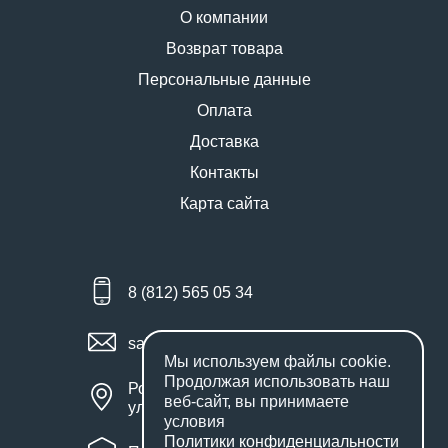
О компании
Возврат товара
Персональные данные
Оплата
Доставка
Контакты
Карта сайта
8 (812) 565 05 34
sales@miniworks.ru
Мы используем файлы
cookie
.
Продолжая использовать наш
Россия, Санкт-Петербург,
веб-сайт, вы принимаете
улица Маршала Новикова, 28Е
условия
Политики конфиденциальности