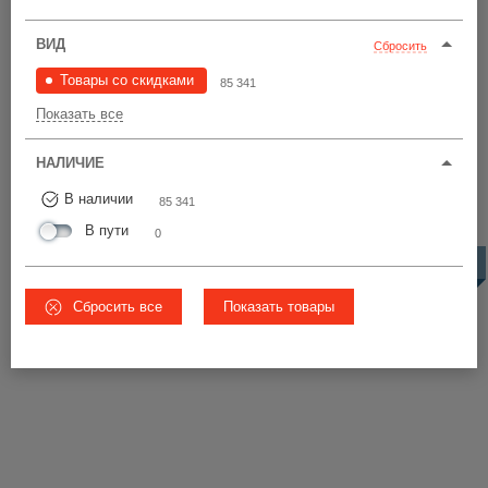
Цена по возрастанию
ВИД
Сбросить
СКИДКА
Товары со скидками
85 341
11201810
2G
Показать все
85 341 шт
5,88 р.
от 2,94 р.
все цвета
НАЛИЧИЕ
Ø14-16
ВСЕ ЦЕНЫ
В наличии
85 341
В пути
0
3.5
снято с
производства
Сбросить все
Показать товары