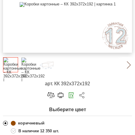
арт. КК 392х372х192
Скопировать ссылку
Выберите цвет
Telegram
ВКонтакте
коричневый
12 350 шт.
Одноклассники