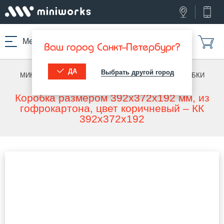
Меню
Ваш город Санкт-Петербург?
ДА
Выбрать другой город
МИНИВОРКС ПРО
/
УПАКОВКА, ИНСТРУМЕНТ
/
КОРОБКИ
КАРТОННЫЕ
Коробка размером 392х372х192 мм, из
гофрокартона, цвет коричневый – КК
392х372х192