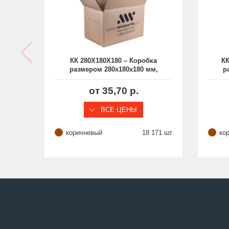
КК 280Х180Х180 – Коробка
КК
размером 280х180х180 мм,
р
из гофрокартона
от 35,70 р.
ВСЕ ЦЕНЫ
коричневый
18 171 шт
ко