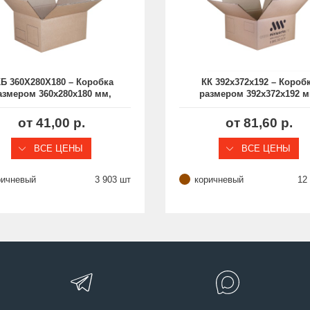
Б 360Х280Х180 – Коробка
КК 392х372х192 – Короб
азмером 360х280х180 мм,
размером 392х372х192 м
из гофрокартона, без
из гофрокартона
логотипа
от 41,00 р.
от 81,60 р.
ВСЕ ЦЕНЫ
ВСЕ ЦЕНЫ
ричневый
3 903 шт
коричневый
12