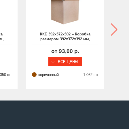
ка
ККБ 392х372х392 – Коробка
м,
размером 392х372х392 мм,
р
из гофрокартона, без
логотипа
от 93,00 р.
ВСЕ ЦЕНЫ
 350 шт
коричневый
1 062 шт
ко