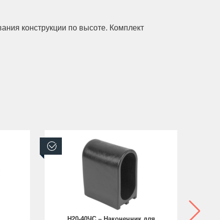
вания конструкции по высоте. Комплект
В наличии
В н
Н20-40ЧС – Наконечник для