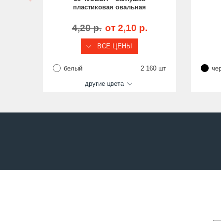
пластиковая овальная
20х40, декоративная, стенка
20
0.5-2.5 мм
4,20 р.
от 2,10 р.
ВСЕ ЦЕНЫ
белый
2 160 шт
че
другие цвета