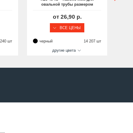
овальной трубы размером
р
нка
20x40 мм
о
от 26,90 р.
ВСЕ ЦЕНЫ
 240 шт
черный
14 207 шт
че
другие цвета