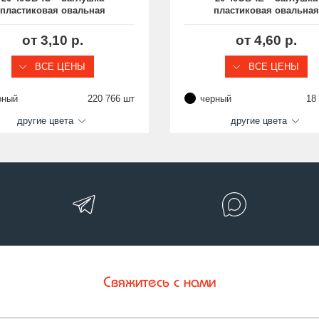
пластиковая овальная
пластиковая овальная
х40, декоративная, стенка
20х40, декоративная, сте
0.5-2.5 мм
1.0-2.0 мм
от 3,10 р.
от 4,60 р.
ВСЕ ЦЕНЫ
ВСЕ ЦЕНЫ
рный
220 766 шт
черный
18
другие цвета
другие цвета
Свяжитесь с нами