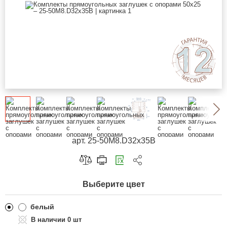
арт. 25-50M8.D32x35B
Скопировать ссылку
Выберите цвет
Telegram
ВКонтакте
белый
0 шт
Одноклассники