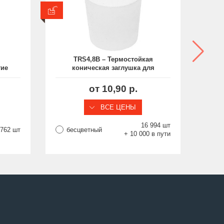
В производстве
TRS4,8B – Термостойкая
тие
коническая заглушка для
С
защиты внутренней резьбы
з
M3-M4, выдерживает до 315
M
от 10,90 р.
°C
ВСЕ ЦЕНЫ
16 994 шт
 762 шт
бесцветный
бе
+ 10 000 в пути