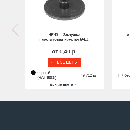
4КЧЗ – Заглушка
S
пластиковая круглая Ø4.3,
под стяжку/эксцентрик
от
от 0,40 р.
ВСЕ ЦЕНЫ
черный
49 712 шт
бе
(RAL 9005)
другие цвета